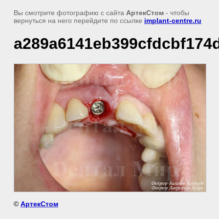
Вы смотрите фотографию с сайта
АртекСтом
- чтобы
вернуться на него перейдите по ссылке
implant-centre.ru
a289a6141eb399cfdcbf174
©
АртекСтом